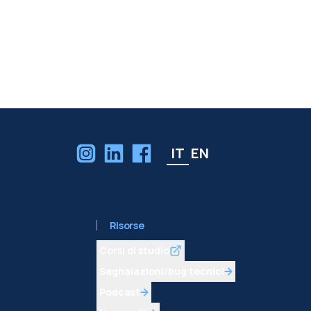
IT
EN
Risorse
Corsi di studio
Segnalazioni/bug tecnici
Podcast