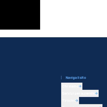
Naviga il sito
Chi siamo
Servizi per aziende
Tirocini