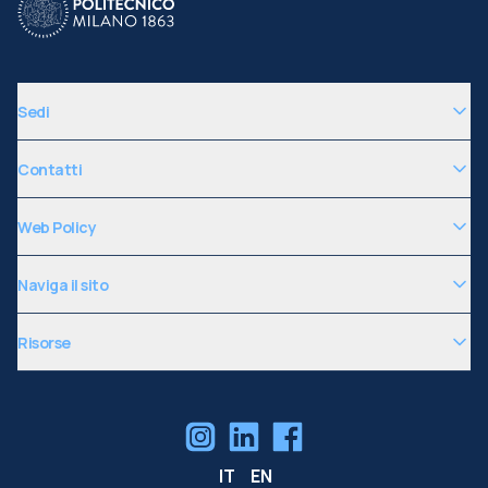
Sedi
Contatti
Web Policy
Naviga il sito
Risorse
IT
EN