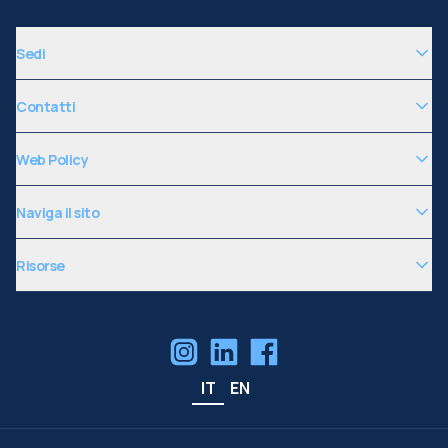
Sedi
Contatti
Web Policy
Naviga il sito
Risorse
IT
EN