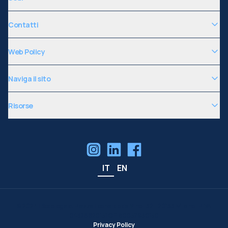
Contatti
Web Policy
Naviga il sito
Risorse
IT
EN
©
2024
| Sede legale: Piazza Leonardo da Vinci, 32 - 20133 Milano | P.IVA
04376620151 C.F. 80057930150
Privacy Policy