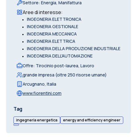
Settore
:
Energia, Manifattura
Aree di interesse
:
•
INGEGNERIA ELETTRONICA
•
INGEGNERIA GESTIONALE
•
INGEGNERIA MECCANICA
•
INGEGNERIA ELETTRICA
•
INGEGNERIA DELLA PRODUZIONE INDUSTRIALE
•
INGEGNERIA DELL'AUTOMAZIONE
Offre
:
Tirocinio post-laurea, Lavoro
grande impresa (oltre 250 risorse umane)
Arcugnano
,
Italia
www.fiorentini.com
Tag
ingegneria energetica
energy and efficiency engineer