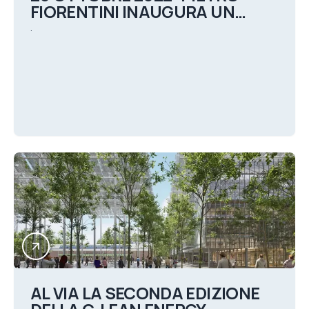
FIORENTINI INAUGURA UN
NUOVO LABORATORIO PER LA
.
SPERIMENTAZIONE
DELL’IDROGENO
AL VIA LA SECONDA EDIZIONE