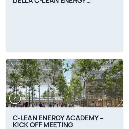
DELLA C-LEAN ENERGY
ACADEMY
.
C-LEAN ENERGY ACADEMY –
KICK OFF MEETING