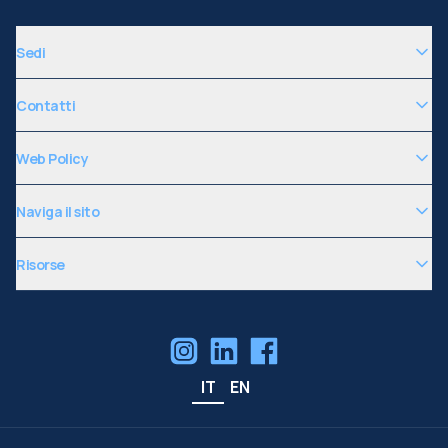
Sedi
Contatti
Web Policy
Naviga il sito
Risorse
IT
EN