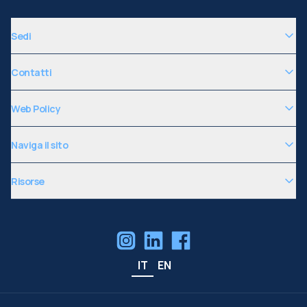
Sedi
Contatti
Web Policy
Naviga il sito
Risorse
IT
EN