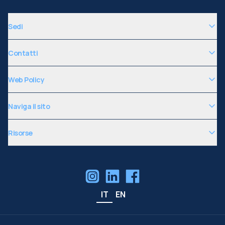
Sedi
Contatti
Web Policy
Naviga il sito
Risorse
IT
EN