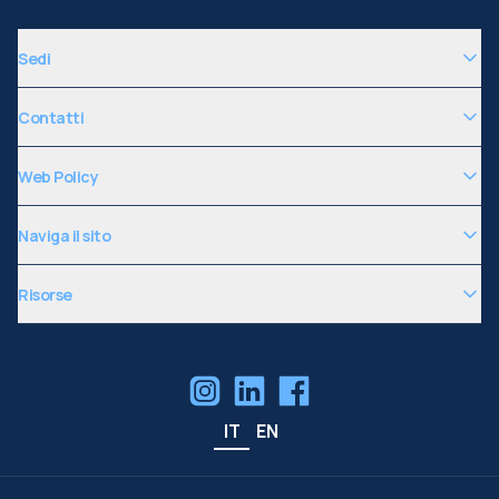
Sedi
Contatti
Web Policy
Naviga il sito
Risorse
IT
EN