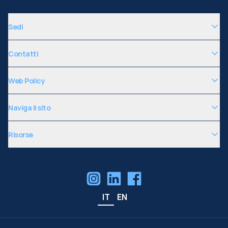
Sedi
Contatti
Web Policy
Naviga il sito
Risorse
IT
EN