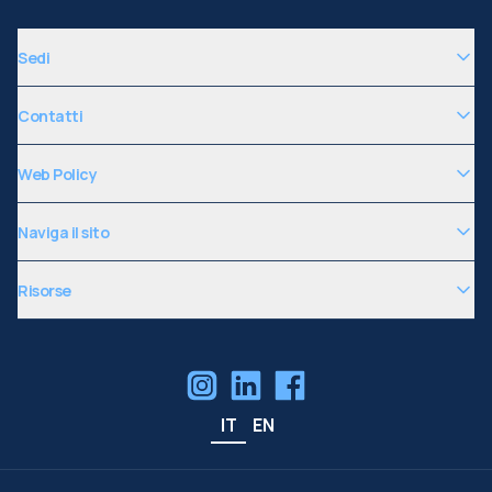
Sedi
Contatti
Web Policy
Naviga il sito
Risorse
IT
EN