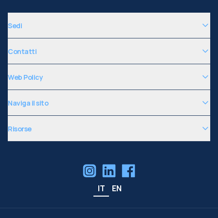
Sedi
Contatti
Web Policy
Naviga il sito
Risorse
IT
EN