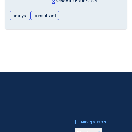
Scade il: 09/08/2026
analyst
consultant
Naviga il sito